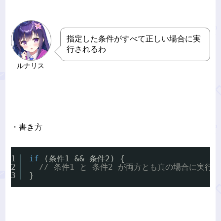
指定した条件がすべて正しい場合に実
行されるわ
ルナリス
・書き方
1
if
(条件1 && 条件2) {
2
// 条件1 と 条件2 が両方とも真の場合に実行
3
}   