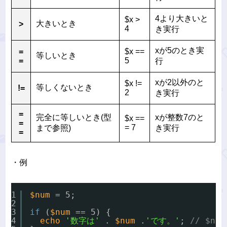
4より大きいと
$x >
大きいとき
>
4
き実行
xが5のとき実
=
$x ==
等しいとき
=
5
行
xが2以外のと
$x !=
等しくないとき
!=
2
き実行
=
完全に等しいとき(型
xが整数7のと
$x ==
=
= 7
まで参照)
き実行
=
・例
1
$num
= 5;
2
3
if
(
$num
== 5) {
4
echo
'数字は'
. 
$num
.
'です。'
; 
// $n