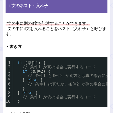
if文のネスト・入れ子
if文の中に別のif文を記述することができます。
if文の中にif文を入れることをネスト（入れ子）と呼びま
す。
・書き方
1
if
(条件1) {
2
// 条件1 が真の場合に実行するコード
3
if
(条件2) {
4
// 条件1 と条件2 が両方とも真の場合に実
5
} 
else
{
6
// 条件1 は真だが、条件2 が偽の場合に実
7
}
8
} 
else
{
9
// 条件1 が偽の場合に実行するコード
10
}