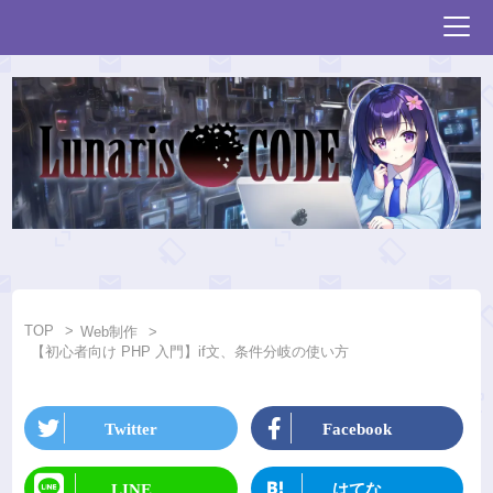
TOP
Web制作
【初心者向け PHP 入門】if文、条件分岐の使い方
Twitter
Facebook
LINE
はてな