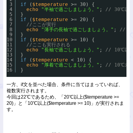
3
if
(
$temperature
>= 30) {
4
echo
"半袖で過ごしましょう。"
; 
// 30℃以
5
}
6
if
(
$temperature
>= 20) {
7
//ここが実行
8
echo
"薄手の長袖で過ごしましょう。"
; 
// 
9
}
10
if
(
$temperature
>= 10) {
11
//ここも実行される
12
echo
"長袖で過ごしましょう。"
; 
// 10℃以
13
}
14
if
(
$temperature
< 10) {
15
echo
"厚着で過ごしましょう。"
; 
// 10℃未
16
}
一方、if文を並べた場合、条件に当てはまっていれば、
複数実行されます。
今回は22℃であるため、「20℃以上($temperature >=
20)」と「10℃以上($temperature >= 10)」が実行されま
す。