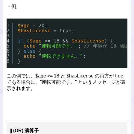
・例
1
$age
= 20;
2
$hasLicense
= true;
3
4
if
(
$age
>= 18 && 
$hasLicense
) {
5
echo
"運転可能です。"
; 
// 年齢が 18 歳
6
} 
else
{
7
echo
"運転できません。"
;
8
}
この例では、$age >= 18 と $hasLicense の両方が true
である場合に、”運転可能です。” というメッセージが表
示されます。
|| (OR) 演算子