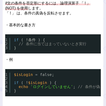
if文の条件を否定形にするには、論理演算子 「 ! 」
(NOT) を使用
します。
「 ! 」 は、条件の真偽を反転させます。
・基本的な書き方
1
if
( !条件 ) {
2
// 条件に当てはまっていないとき実行
3
}
・例
1
$isLogin
= false;
2
3
if
( !
$isLogin
) {
4
echo
'ログインしていません'
; 
// 条件が偽(f
5
}