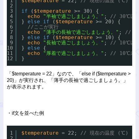
1
$temperature
= 22; 
// 現在の温度 (℃)
2
3
if
(
$temperature
>= 30) {
4
echo
"半袖で過ごしましょう。"
; 
// 30℃以
5
} 
else
if
(
$temperature
>= 20) {
6
//ここが実行
7
echo
"薄手の長袖で過ごしましょう。"
; 
// 
8
} 
else
if
(
$temperature
>= 10) {
9
echo
"長袖で過ごしましょう。"
; 
// 10℃以
10
} 
else
{
11
echo
"厚着で過ごしましょう。"
; 
// 10℃未
12
}
「$temperature = 22」なので、「else if ($temperature >
20)」が実行され、「薄手の長袖で過ごしましょう。」
が表示されます。
・if文を並べた例
1
$temperature
= 22; 
// 現在の温度 (℃)
2