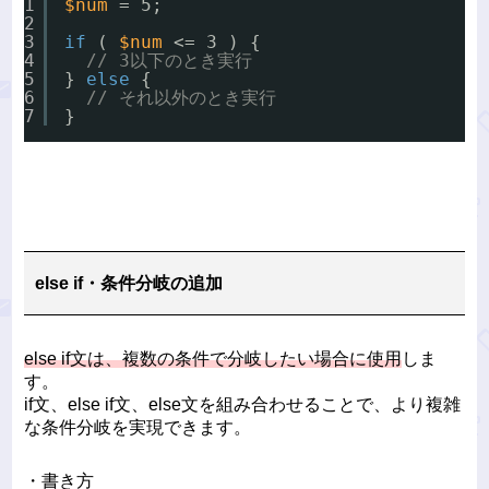
1
$num
= 5;
2
3
if
( 
$num
<= 3 ) {
4
// 3以下のとき実行
5
} 
else
{
6
// それ以外のとき実行
7
}
else if・条件分岐の追加
else if文は、複数の条件で分岐したい場合に使用
しま
す。
if文、else if文、else文を組み合わせることで、より複雑
な条件分岐を実現できます。
・書き方