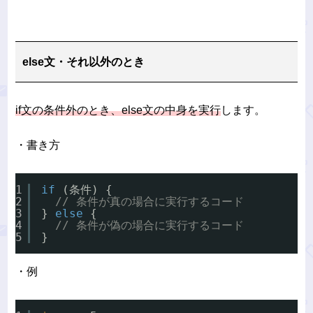
else文・それ以外のとき
if文の条件外のとき、else文の中身を実行
します。
・書き方
1
if
(条件) {
2
// 条件が真の場合に実行するコード
3
} 
else
{
4
// 条件が偽の場合に実行するコード
5
}
・例