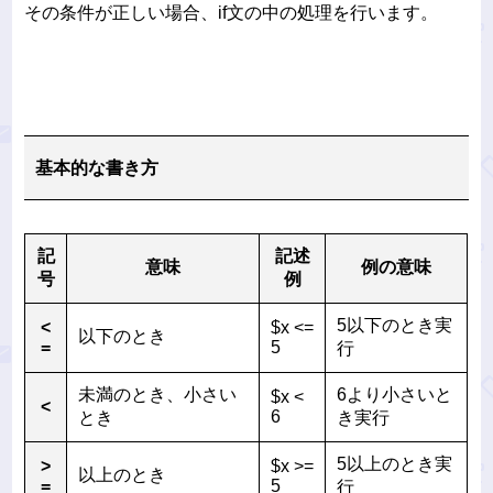
その条件が正しい場合、if文の中の処理を行います。
基本的な書き方
記
記述
意味
例の意味
号
例
5以下のとき実
<
$x <=
以下のとき
=
5
行
未満のとき、小さい
6より小さいと
$x <
<
6
とき
き実行
5以上のとき実
>
$x >=
以上のとき
=
5
行