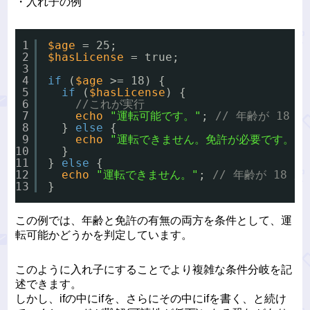
・入れ子の例
1
$age
= 25;
2
$hasLicense
= true;
3
4
if
(
$age
>= 18) {
5
if
(
$hasLicense
) {
6
//これが実行
7
echo
"運転可能です。"
; 
// 年齢が 18
8
} 
else
{
9
echo
"運転できません。免許が必要です。"
;
10
}
11
} 
else
{
12
echo
"運転できません。"
; 
// 年齢が 18
13
}
この例では、年齢と免許の有無の両方を条件として、運
転可能かどうかを判定しています。
このように入れ子にすることでより複雑な条件分岐を記
述できます。
しかし、ifの中にifを、さらにその中にifを書く、と続け