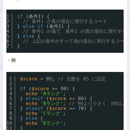
1
if
(条件1) {
2
// 条件1 が真の場合に実行するコード
3
} 
else
if
(条件2) {
4
// 条件1 が偽で、条件2 が真の場合に実行する
5
} 
else
{
6
// 上記の条件がすべて偽の場合に実行するコード
7
}
・例
1
$score
= 85; 
// 点数を 85 に設定
2
3
if
(
$score
>= 90) {
4
echo
'Aランク'
;
5
} 
elseif
(
$score
>= 80) {
6
echo
'Bランク'
; 
// 90より小さく、80以
7
} 
elseif
(
$score
>= 70) {
8
echo
'Cランク'
;
9
} 
else
{
10
echo
'Dランク'
;
11
}