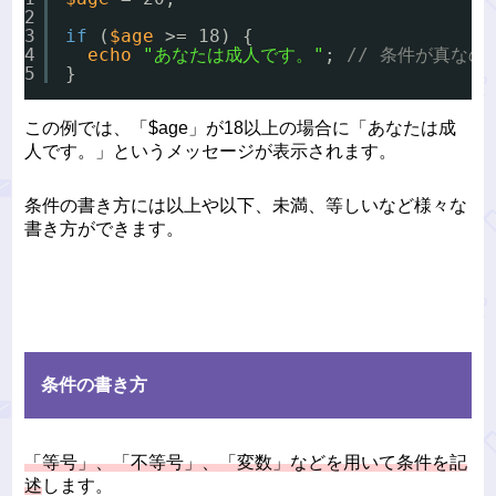
2
3
if
(
$age
>= 18) {
4
echo
"あなたは成人です。"
; 
// 条件が真なの
5
}
この例では、「$age」が18以上の場合に「あなたは成
人です。」というメッセージが表示されます。
条件の書き方には以上や以下、未満、等しいなど様々な
書き方ができます。
条件の書き方
「等号」、「不等号」、「変数」などを用いて条件を記
述
します。