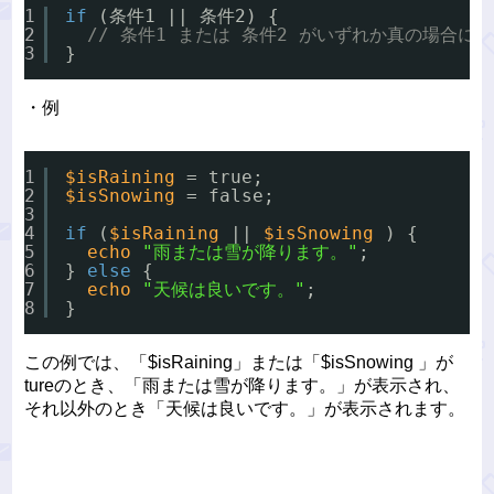
1
if
(条件1 || 条件2) {
2
// 条件1 または 条件2 がいずれか真の場合に
3
}
・例
1
$isRaining
= true;
2
$isSnowing
= false;
3
4
if
(
$isRaining
|| 
$isSnowing
) {
5
echo
"雨または雪が降ります。"
;
6
} 
else
{
7
echo
"天候は良いです。"
;
8
}
この例では、「$isRaining」または「$isSnowing 」が
tureのとき、「雨または雪が降ります。」が表示され、
それ以外のとき「天候は良いです。」が表示されます。